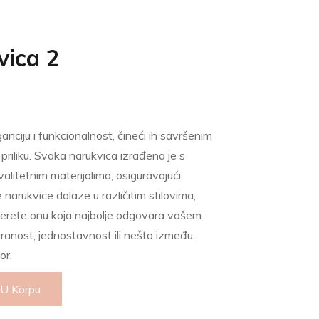
ica 2
nciju i funkcionalnost, čineći ih savršenim
iliku. Svaka narukvica izrađena je s
alitetnim materijalima, osiguravajući
narukvice dolaze u različitim stilovima,
rete onu koja najbolje odgovara vašem
ciranost, jednostavnost ili nešto između,
or.
 U Korpu