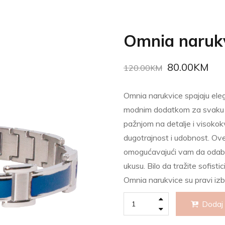
Omnia narukv
80.00
KM
120.00
KM
Omnia narukvice spajaju elega
modnim dodatkom za svaku pr
pažnjom na detalje i visokokv
dugotrajnost i udobnost. Ove 
omogućavajući vam da odabe
ukusu. Bilo da tražite sofisti
Omnia narukvice su pravi izb
Dodaj